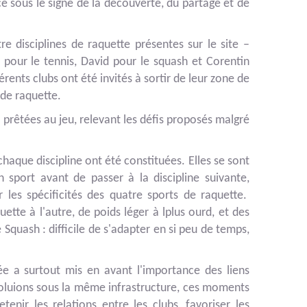
é sous le signe de la découverte, du partage et de
tre disciplines de raquette présentes sur le site –
pour le tennis, David pour le squash et Corentin
érents clubs ont été invités à sortir de leur zone de
 de raquette.
 prêtées au jeu, relevant les défis proposés malgré
aque discipline ont été constituées. Elles se sont
sport avant de passer à la discipline suivante,
 les spécificités des quatre sports de raquette.
ette à l'autre, de poids léger à lplus ourd, et des
e Squash : difficile de s'adapter en si peu de temps,
née a surtout mis en avant l'importance des liens
voluions sous la même infrastructure, ces moments
tenir les relations entre les clubs, favoriser les