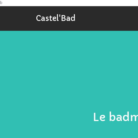
b
Castel'Bad
Le badm