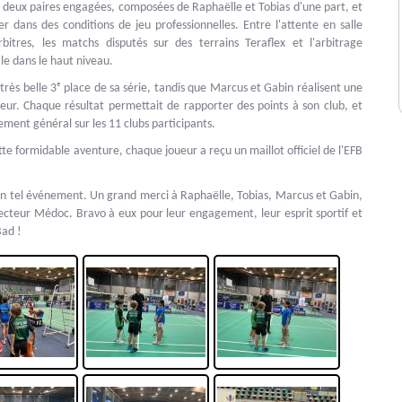
os deux paires engagées, composées de Raphaëlle et Tobias d'une part, et
 dans des conditions de jeu professionnelles. Entre l'attente en salle
rbitres, les matchs disputés sur des terrains Teraflex et l'arbitrage
le dans le haut niveau.
 très belle 3ᵉ place de sa série, tandis que Marcus et Gabin réalisent une
ur. Chaque résultat permettait de rapporter des points à son club, et
sement général sur les 11 clubs participants.
e formidable aventure, chaque joueur a reçu un maillot officiel de l'EFB
 un tel événement. Un grand merci à Raphaëlle, Tobias, Marcus et Gabin,
secteur Médoc. Bravo à eux pour leur engagement, leur esprit sportif et
Bad !