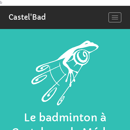
b
Castel'Bad
Toggle
navigati
Le badminton à