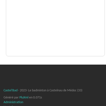
Castel'Bad
- 2023- Le badminton à Castelnau de Médoc (33)
Généré par
PluXml
en 0.071s
Administration