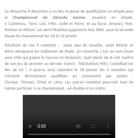
Ce dimanche 8 décembre a eu lieu la phase de qualification en simple pour
le
Championnat de Gironde Jeunes
. Jouaient en simple,
à Castelnau, Yann, Léo, Milo, Lydie et Rémi, et au Barp, Amaury, Noé,
Nathan et Alistair. Les demi-finalistes gagnaient leur billet pour la seconde
phase du championnat les 18 et 19 janvier.
Résultats de nos 9 rainettes : assez peu de réussite, seuls Alistair et
Rémi atteignent les huitièmes de finale. En revanche c'est un sans faute
pour Milo qui gagne le tournoi en benjamin. Quel plaisir de le voir maître
de son jeu du premier au dernier match : félicitations Milo, Castelbad est
fier de toi ! Il pourra ainsi rejoindre le 18 janvier les 4 rainettes qui
s'étaient directement qualifiées au classement par points :
Clarisse, Titouan, Chloé et Léna. Les autres rainettes pourront tout de
même particper à ce championnat, en double et en mixte.